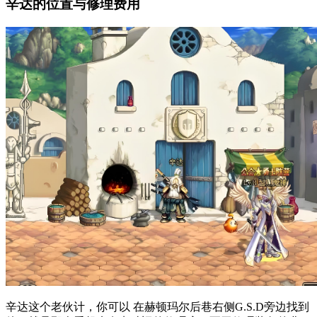
辛达的位置与修理费用
辛达这个老伙计，你可以 在赫顿玛尔后巷右侧G.S.D旁边找到