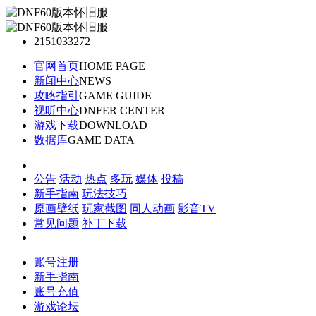
2151033272
官网首页
HOME PAGE
新闻中心
NEWS
攻略指引
GAME GUIDE
视听中心
DNFER CENTER
游戏下载
DOWNLOAD
数据库
GAME DATA
公告
活动
热点
多玩
媒体
投稿
新手指南
玩法技巧
原画壁纸
玩家截图
同人动画
影音TV
常见问题
补丁下载
账号注册
新手指南
账号充值
游戏论坛