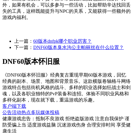
外，如果有机会，可以多参与一些活动，比如帮助辛达找回丢
失的工具，这样既能提升与NPC的关系，又能获得一些额外的
游戏内福利。
上一篇：
60版本dnfpk哪个职业厉害？
下一篇：
DNF60版本臭水沟公主帕丽丝在什么位置？
DNF60版本怀旧服
《DNF60版本怀旧服》经典复古重现早期60版本游戏，回忆
经典的副本、场景、地图和背景音乐。这款横版卷轴格斗网络
游戏特点包括街机风格的战斗、多样的职业选择如狂战士和剑
魂，以及各职业独特的PvP装备和连招。体验不同职业风格和
多样化副本，现在就下载，重温游戏的乐趣。
客户端下载
公告
活动
热点
多玩
媒体
投稿
健康游戏忠告：抵制不良游戏 拒绝盗版游戏 注意自我保护 谨
防受骗上当 适度游戏益脑 沉迷游戏伤身 合理安排时间 享受健
康生活