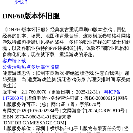
DNF60版本怀旧服
《DNF60版本怀旧服》经典复古重现早期60版本游戏，回忆
经典的副本、场景、地图和背景音乐。这款横版卷轴格斗网络
游戏特点包括街机风格的战斗、多样的职业选择如狂战士和剑
魂，以及各职业独特的PvP装备和连招。体验不同职业风格和
多样化副本，现在就下载，重温游戏的乐趣。
客户端下载
公告
活动
热点
多玩
媒体
投稿
健康游戏忠告：抵制不良游戏 拒绝盗版游戏 注意自我保护 谨
防受骗上当 适度游戏益脑 沉迷游戏伤身 合理安排时间 享受健
康生活
版本号：2.1.760.6070（更新日期： 2025-12-31）
粤ICP备
1476060号
| 增值电信业务经营许可证：粤B6-20080615 | 网络
出版服务许可证:（总）网出证（粤）字第070号
粤网文[2020]10760-02584号 | 文网游备字[2024]C-RPG810号 |
ISBN 3970-7-060-241-0 | 数据来源
[DNF.DB.GAMESSAGE.COM]
出版服务单位：深圳市横版格斗电子出版物有限责任公司 | 游
戏著作权人：深圳市地下城&勇士科技有限公司