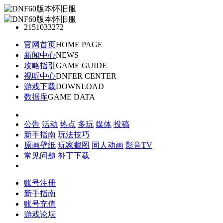
2151033272
官网首页
HOME PAGE
新闻中心
NEWS
攻略指引
GAME GUIDE
视听中心
DNFER CENTER
游戏下载
DOWNLOAD
数据库
GAME DATA
公告
活动
热点
多玩
媒体
投稿
新手指南
玩法技巧
原画壁纸
玩家截图
同人动画
影音TV
常见问题
补丁下载
账号注册
新手指南
账号充值
游戏论坛