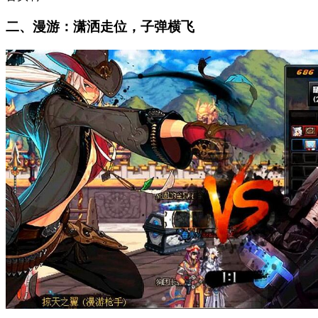
二、漫游：潇洒走位，子弹横飞