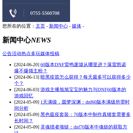
您所在的位置：
主页
-
新闻中心
-
媒体
-
新闻中心
NEWS
公告
活动
热点
多玩
媒体
投稿
[2024-06-20]
60版本DNF雷鸣废墟从哪里进？落雷凯诺
爆不爆领主粉？
[2024-06-13]
暗黑疫苗怎么获得？每天最多可以获得多少
个？
[2024-06-03]
游戏主播旭旭宝宝的魅力与DNF60版本的
游戏回忆
[2024-05-09]
1天满级，圆梦深渊：dnf60版本满级所需时
间分析
[2024-05-09]
黑色瘟疫套装：70版本中制作真猪套需要多
长时间？
[2024-05-09]
灵魂猎者项链：dnf70版本中魂链的获取方