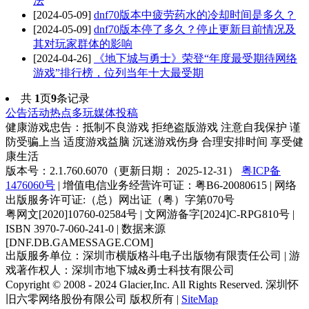
法
[2024-05-09]
dnf70版本中疲劳药水的冷却时间是多久？
[2024-05-09]
dnf70版本停了多久？停止更新目前情况及
其对玩家群体的影响
[2024-04-26]
《地下城与勇士》荣登“年度最受期待网络
游戏”排行榜，位列当年十大最受期
共
1
页
9
条记录
公告
活动
热点
多玩
媒体
投稿
健康游戏忠告：抵制不良游戏 拒绝盗版游戏 注意自我保护 谨
防受骗上当 适度游戏益脑 沉迷游戏伤身 合理安排时间 享受健
康生活
版本号：2.1.760.6070（更新日期： 2025-12-31）
粤ICP备
1476060号
| 增值电信业务经营许可证：粤B6-20080615 | 网络
出版服务许可证:（总）网出证（粤）字第070号
粤网文[2020]10760-02584号 | 文网游备字[2024]C-RPG810号 |
ISBN 3970-7-060-241-0 | 数据来源
[DNF.DB.GAMESSAGE.COM]
出版服务单位：深圳市横版格斗电子出版物有限责任公司 | 游
戏著作权人：深圳市地下城&勇士科技有限公司
Copyright © 2008 - 2024 Glacier,Inc. All Rights Reserved. 深圳怀
旧六零网络股份有限公司 版权所有 |
SiteMap