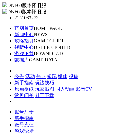
2151033272
官网首页
HOME PAGE
新闻中心
NEWS
攻略指引
GAME GUIDE
视听中心
DNFER CENTER
游戏下载
DOWNLOAD
数据库
GAME DATA
公告
活动
热点
多玩
媒体
投稿
新手指南
玩法技巧
原画壁纸
玩家截图
同人动画
影音TV
常见问题
补丁下载
账号注册
新手指南
账号充值
游戏论坛