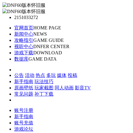
2151033272
官网首页
HOME PAGE
新闻中心
NEWS
攻略指引
GAME GUIDE
视听中心
DNFER CENTER
游戏下载
DOWNLOAD
数据库
GAME DATA
公告
活动
热点
多玩
媒体
投稿
新手指南
玩法技巧
原画壁纸
玩家截图
同人动画
影音TV
常见问题
补丁下载
账号注册
新手指南
账号充值
游戏论坛