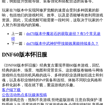
能，例如提升技能等级、装备强化和搭配合适的装备等。
玩家在70版本中实现阿修罗觉醒的速度会受到多种因素的影
响，包括他们的游戏时间、效率、以及是否能够有效利用游戏
资源。因此，完成觉醒可能需要一段时间，这取决于玩家的个
人努力和游戏内的策略。
上一篇：
dnf70版本中魔岩石的获取途径？有5个常见途
径
下一篇：
dnf70版本中武神护甲技能效果能持续多久？
DNF60版本怀旧服
《DNF60版本怀旧服》经典复古重现早期60版本游戏，回忆
经典的副本、场景、地图和背景音乐。这款横版卷轴格斗网络
游戏特点包括街机风格的战斗、多样的职业选择如狂战士和剑
魂，以及各职业独特的PvP装备和连招。体验不同职业风格和
多样化副本，现在就下载，重温游戏的乐趣。
客户端下载
公告
活动
热点
多玩
媒体
投稿
健康游戏忠告：抵制不良游戏 拒绝盗版游戏 注意自我保护 谨
防受骗上当 适度游戏益脑 沉迷游戏伤身 合理安排时间 享受健