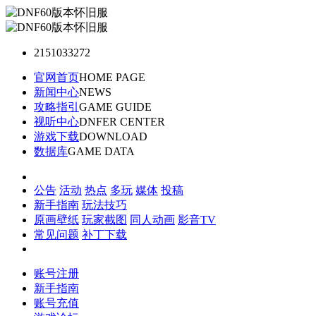
2151033272
官网首页
HOME PAGE
新闻中心
NEWS
攻略指引
GAME GUIDE
视听中心
DNFER CENTER
游戏下载
DOWNLOAD
数据库
GAME DATA
公告
活动
热点
多玩
媒体
投稿
新手指南
玩法技巧
原画壁纸
玩家截图
同人动画
影音TV
常见问题
补丁下载
账号注册
新手指南
账号充值