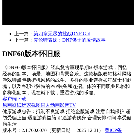
上一篇：
第四章无尽的挑战DNF Girl
下一篇：
克伦特表妹：DNF傻子的爱情故事
DNF60版本怀旧服
《DNF60版本怀旧服》经典复古重现早期60版本游戏，回忆
经典的副本、场景、地图和背景音乐。这款横版卷轴格斗网络
游戏特点包括街机风格的战斗、多样的职业选择如狂战士和剑
魂，以及各职业独特的PvP装备和连招。体验不同职业风格和
多样化副本，现在就下载，重温游戏的乐趣。
客户端下载
原画壁纸
玩家截图
同人动画
影音TV
健康游戏忠告：抵制不良游戏 拒绝盗版游戏 注意自我保护 谨
防受骗上当 适度游戏益脑 沉迷游戏伤身 合理安排时间 享受健
康生活
版本号：2.1.760.6070（更新日期： 2025-12-31）
粤ICP备