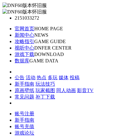
2151033272
官网首页
HOME PAGE
新闻中心
NEWS
攻略指引
GAME GUIDE
视听中心
DNFER CENTER
游戏下载
DOWNLOAD
数据库
GAME DATA
公告
活动
热点
多玩
媒体
投稿
新手指南
玩法技巧
原画壁纸
玩家截图
同人动画
影音TV
常见问题
补丁下载
账号注册
新手指南
账号充值
游戏论坛