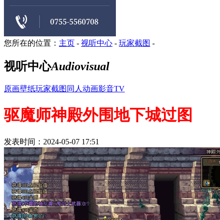
您所在的位置：
主页
-
视听中心
-
玩家截图
-
视听中心
Audiovisual
原画壁纸
玩家截图
同人动画
影音TV
驱魔师神殿外围地下城过图
发表时间：2024-05-07 17:51