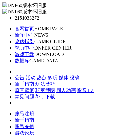
2151033272
官网首页
HOME PAGE
新闻中心
NEWS
攻略指引
GAME GUIDE
视听中心
DNFER CENTER
游戏下载
DOWNLOAD
数据库
GAME DATA
公告
活动
热点
多玩
媒体
投稿
新手指南
玩法技巧
原画壁纸
玩家截图
同人动画
影音TV
常见问题
补丁下载
账号注册
新手指南
账号充值
游戏论坛