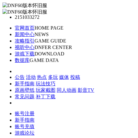
2151033272
官网首页
HOME PAGE
新闻中心
NEWS
攻略指引
GAME GUIDE
视听中心
DNFER CENTER
游戏下载
DOWNLOAD
数据库
GAME DATA
公告
活动
热点
多玩
媒体
投稿
新手指南
玩法技巧
原画壁纸
玩家截图
同人动画
影音TV
常见问题
补丁下载
账号注册
新手指南
账号充值
游戏论坛