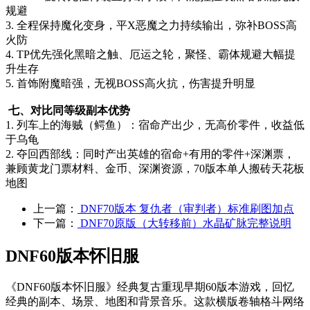
规避
3. 全程保持魔化变身，平X恶魔之力持续输出，弥补BOSS高
火防
4. TP优先强化黑暗之触、厄运之轮，聚怪、霸体规避大幅提
升生存
5. 首饰附魔暗强，无视BOSS高火抗，伤害提升明显
七、对比同等级副本优势
1. 列车上的海贼（鳄鱼）：宿命产出少，无高价零件，收益低
于乌龟
2. 夺回西部线：同时产出英雄的宿命+有用的零件+深渊票，
兼顾黄龙门票材料、金币、深渊资源，70版本单人搬砖天花板
地图
上一篇：
DNF70版本 复仇者（审判者）标准刷图加点
下一篇：
DNF70原版（大转移前）水晶矿脉完整说明
DNF60版本怀旧服
《DNF60版本怀旧服》经典复古重现早期60版本游戏，回忆
经典的副本、场景、地图和背景音乐。这款横版卷轴格斗网络