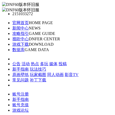
2151033272
官网首页
HOME PAGE
新闻中心
NEWS
攻略指引
GAME GUIDE
视听中心
DNFER CENTER
游戏下载
DOWNLOAD
数据库
GAME DATA
公告
活动
热点
多玩
媒体
投稿
新手指南
玩法技巧
原画壁纸
玩家截图
同人动画
影音TV
常见问题
补丁下载
账号注册
新手指南
账号充值
游戏论坛