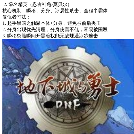
2. 绿名精英（忍者神龟·莫贝尔）
核心机制：瞬移、分身、冰属性爪击、全程半霸体
复仇者打法：
1. 起手黑暗之触聚本体+分身，避免被前后夹击
2. 分身出现优先清理，分身伤害不低，容易被围殴
3. 瞬移突脸瞬间开黑暗权能无敌规避冰冻连击