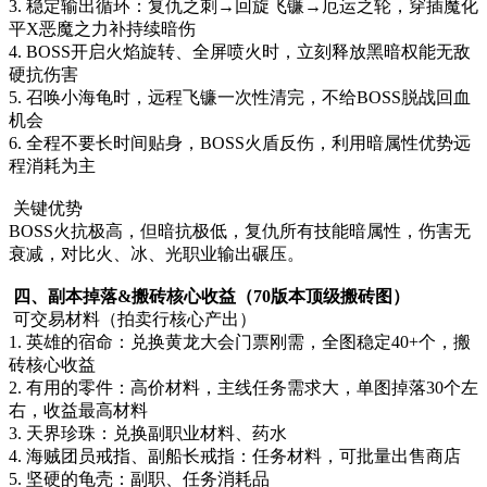
平X恶魔之力补持续暗伤
4. BOSS开启火焰旋转、全屏喷火时，立刻释放黑暗权能无敌
硬抗伤害
5. 召唤小海龟时，远程飞镰一次性清完，不给BOSS脱战回血
机会
6. 全程不要长时间贴身，BOSS火盾反伤，利用暗属性优势远
程消耗为主
关键优势
BOSS火抗极高，但暗抗极低，复仇所有技能暗属性，伤害无
衰减，对比火、冰、光职业输出碾压。
四、副本掉落&搬砖核心收益（70版本顶级搬砖图）
可交易材料（拍卖行核心产出）
1. 英雄的宿命：兑换黄龙大会门票刚需，全图稳定40+个，搬
砖核心收益
2. 有用的零件：高价材料，主线任务需求大，单图掉落30个左
右，收益最高材料
3. 天界珍珠：兑换副职业材料、药水
4. 海贼团员戒指、副船长戒指：任务材料，可批量出售商店
5. 坚硬的龟壳：副职、任务消耗品