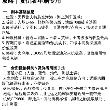
一、副本基础信息
1. 位置：天界鲁夫特悬空海港（海上列车区域）
2. 等级：入场Lv66，怪物等级69级，满级70搬砖首选图
3. 疲劳消耗：全图10点疲劳，直通领主7点疲劳，搬砖走直通
路线
4. 难度梯度：普通→冒险→王者→英雄，王者级搬砖收益最高
5. 深渊门票：震撼恶魔邀请函/挑战书，70版本高阶深渊票，
价值很高
6. 俗称：火乌龟，BOSS烈焰盾波迪尔火抗极高，复仇暗属性
完美克制
二、全图怪物机制&复仇者清图手法
1. 普通小怪（人鱼、蓝龟、炮龟、海贼士兵）
人鱼副官：释放音波混乱，被击中角色颠倒方向；远距离回
旋飞镰远程击杀，不要贴身
蓝龟/绿龟：近战撞击，低血量，魔化平X+恶魔之力快速清理
炮龟：远程炮弹轰炸，用厄运之轮霸体突进近身一套带走
机械GT9600、摩托兵：高防御机械怪，黑暗之触抓取破防，
集中爆发