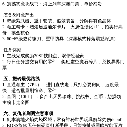
6. 震撼恶魔挑战书：海上列车深渊门票，单价昂贵
装备&附魔产出
1. 65级紫武器、重甲套装、假紫装备，分解得有色晶体
2. 领主粉卡：烈焰盾波迪尔卡片，火属性强化+11，拍卖行高
价，摸金核心
3. 60~65级史诗镰刀、重甲防具（深渊模式掉落震撼深渊）
任务奖励
1. 主线完成奖励20SP技能点、双倍经验药
2. 每日任务提交有用的零件，奖励虚空魔石碎片，兑换异界门
票
五、搬砖最优路线
1. 直通领主（7PL）：进门直线走，只打必要房间，速度最
快，适合批量刷宿命、零件
2. 全图（10PL）：多产出天界珍珠、挑战书、金币，想摸领
主粉卡走全图
六、复仇者刷图注意事项
1. 副本满地火焰灼烧区域，常备神秘世界玩具解除灼伤debuff
2. BOSS旋转无任何硬直打断手段，只能拉扯或黑暗权能无敌