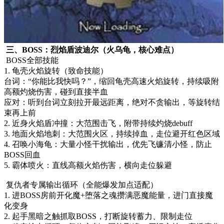
三、BOSS：烈焰盾波迪尔（火乌龟，核心难点）
BOSS全部技能
1. 龟壳火焰旋转（致命技能）
台词：“你能比我快吗？”，缩回龟壳高速火焰旋转，持续吸附
高额灼烧伤害，碰到直接半血
应对：听到台词立刻拉开最远距离，绝对不贪输出，等旋转结
束再上前
2. 近身火焰盾冲撞：大范围击飞，附带持续灼烧debuff
3. 地面火焰地刺：大范围火区，持续掉血，走位避开红色区域
4. 召唤小海龟：大量小怪干扰输出，优先飞镰清小怪，防止
BOSS回血
5. 霸体喷火：直线高额火焰伤害，横向走位躲避
复仇者专属输出循环（全能爆发加点适配）
1. 进BOSS房前开化魔+堕落之魂攒满恶魔能量，进门直接魔
化变身
2. 起手黑暗之触抓取BOSS，打断旋转蓄力、限制走位
3. 稳定输出循环：复仇之刺→回旋飞镰→厄运之轮，穿插魔化