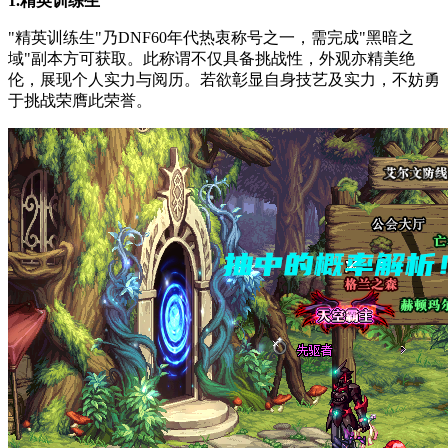
"精英训练生"乃DNF60年代热衷称号之一，需完成"黑暗之
域"副本方可获取。此称谓不仅具备挑战性，外观亦精美绝
伦，展现个人实力与阅历。若欲彰显自身技艺及实力，不妨勇
于挑战荣膺此荣誉。