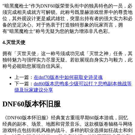
"暗黑魔枪士"作为DNF60版荣誉头衔中的独具特色的一员，必
须完成相关成就方可解锁。此称号既显赫游戏世界中的尊贵地
位，其外观设计更是威武雄壮，突显出持有者的强大实力和必
备的坚定决心。对于热衷于打造独特形象的玩家而言，拥
有"暗黑魔枪士"称号无疑为您的魅力增添非凡色彩。
4.灭世天使
拥有「灭世天使」这一称号须成功完成「灭世之神」任务，其
独特魅力与强悍实力尽显无疑。若欲展现自身实力与毅力，此
称号必能助您展现自信风采。
上一篇：
在dnf70版本中如何获取史诗灵魂
下一篇：
dnf60版本悲鸣多少级可以打？悲鸣副本挑战等
级及玩家建议分享
DNF60版本怀旧服
《DNF60版本怀旧服》经典复古重现早期60版本游戏，回忆
经典的副本、场景、地图和背景音乐。这款横版卷轴格斗网络
游戏特点包括街机风格的战斗、多样的职业选择如狂战士和剑