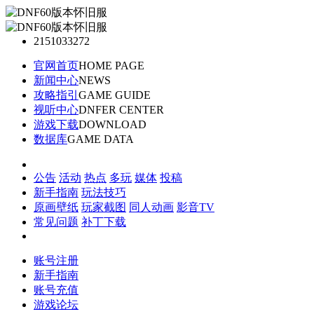
2151033272
官网首页
HOME PAGE
新闻中心
NEWS
攻略指引
GAME GUIDE
视听中心
DNFER CENTER
游戏下载
DOWNLOAD
数据库
GAME DATA
公告
活动
热点
多玩
媒体
投稿
新手指南
玩法技巧
原画壁纸
玩家截图
同人动画
影音TV
常见问题
补丁下载
账号注册
新手指南
账号充值
游戏论坛