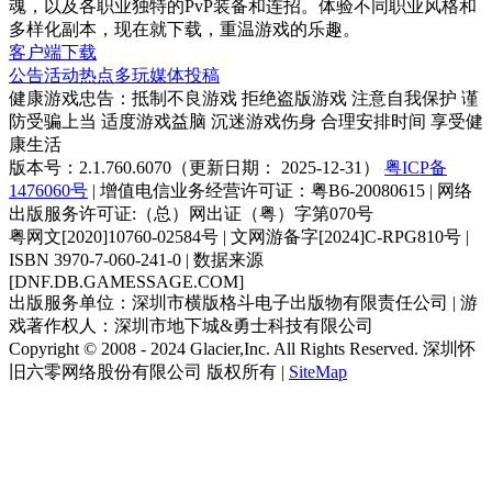
魂，以及各职业独特的PvP装备和连招。体验不同职业风格和
多样化副本，现在就下载，重温游戏的乐趣。
客户端下载
公告
活动
热点
多玩
媒体
投稿
健康游戏忠告：抵制不良游戏 拒绝盗版游戏 注意自我保护 谨
防受骗上当 适度游戏益脑 沉迷游戏伤身 合理安排时间 享受健
康生活
版本号：2.1.760.6070（更新日期： 2025-12-31）
粤ICP备
1476060号
| 增值电信业务经营许可证：粤B6-20080615 | 网络
出版服务许可证:（总）网出证（粤）字第070号
粤网文[2020]10760-02584号 | 文网游备字[2024]C-RPG810号 |
ISBN 3970-7-060-241-0 | 数据来源
[DNF.DB.GAMESSAGE.COM]
出版服务单位：深圳市横版格斗电子出版物有限责任公司 | 游
戏著作权人：深圳市地下城&勇士科技有限公司
Copyright © 2008 - 2024 Glacier,Inc. All Rights Reserved. 深圳怀
旧六零网络股份有限公司 版权所有 |
SiteMap