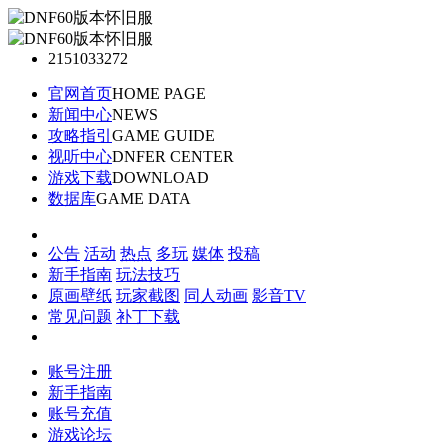
2151033272
官网首页
HOME PAGE
新闻中心
NEWS
攻略指引
GAME GUIDE
视听中心
DNFER CENTER
游戏下载
DOWNLOAD
数据库
GAME DATA
公告
活动
热点
多玩
媒体
投稿
新手指南
玩法技巧
原画壁纸
玩家截图
同人动画
影音TV
常见问题
补丁下载
账号注册
新手指南
账号充值
游戏论坛