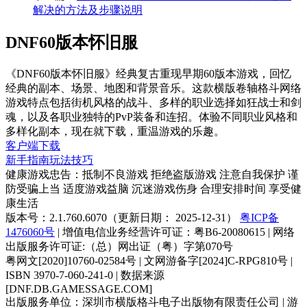
下一篇：
win10系统下DNF卡顿、闪退、卡输入法怎么
解决的方法及步骤说明
DNF60版本怀旧服
《DNF60版本怀旧服》经典复古重现早期60版本游戏，回忆
经典的副本、场景、地图和背景音乐。这款横版卷轴格斗网络
游戏特点包括街机风格的战斗、多样的职业选择如狂战士和剑
魂，以及各职业独特的PvP装备和连招。体验不同职业风格和
多样化副本，现在就下载，重温游戏的乐趣。
客户端下载
新手指南
玩法技巧
健康游戏忠告：抵制不良游戏 拒绝盗版游戏 注意自我保护 谨
防受骗上当 适度游戏益脑 沉迷游戏伤身 合理安排时间 享受健
康生活
版本号：2.1.760.6070（更新日期： 2025-12-31）
粤ICP备
1476060号
| 增值电信业务经营许可证：粤B6-20080615 | 网络
出版服务许可证:（总）网出证（粤）字第070号
粤网文[2020]10760-02584号 | 文网游备字[2024]C-RPG810号 |
ISBN 3970-7-060-241-0 | 数据来源
[DNF.DB.GAMESSAGE.COM]
出版服务单位：深圳市横版格斗电子出版物有限责任公司 | 游