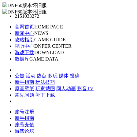
2151033272
官网首页
HOME PAGE
新闻中心
NEWS
攻略指引
GAME GUIDE
视听中心
DNFER CENTER
游戏下载
DOWNLOAD
数据库
GAME DATA
公告
活动
热点
多玩
媒体
投稿
新手指南
玩法技巧
原画壁纸
玩家截图
同人动画
影音TV
常见问题
补丁下载
账号注册
新手指南
账号充值
游戏论坛