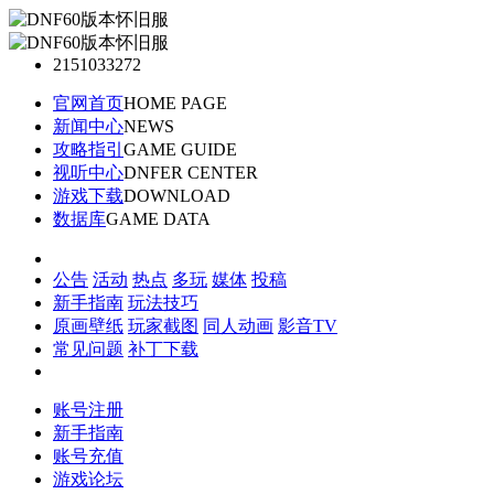
2151033272
官网首页
HOME PAGE
新闻中心
NEWS
攻略指引
GAME GUIDE
视听中心
DNFER CENTER
游戏下载
DOWNLOAD
数据库
GAME DATA
公告
活动
热点
多玩
媒体
投稿
新手指南
玩法技巧
原画壁纸
玩家截图
同人动画
影音TV
常见问题
补丁下载
账号注册
新手指南
账号充值
游戏论坛