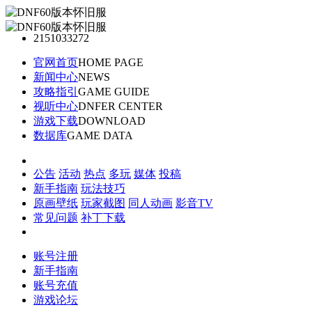
2151033272
官网首页
HOME PAGE
新闻中心
NEWS
攻略指引
GAME GUIDE
视听中心
DNFER CENTER
游戏下载
DOWNLOAD
数据库
GAME DATA
公告
活动
热点
多玩
媒体
投稿
新手指南
玩法技巧
原画壁纸
玩家截图
同人动画
影音TV
常见问题
补丁下载
账号注册
新手指南
账号充值
游戏论坛