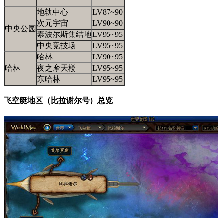
地轨中心
LV87~90
次元宇宙
LV90~90
中央公园
泰波尔斯集结地
LV95~95
中央竞技场
LV95~95
哈林
LV90~95
哈林
夜之摩天楼
LV95~95
东哈林
LV95~95
飞空艇地区（比拉谢尔号）总览