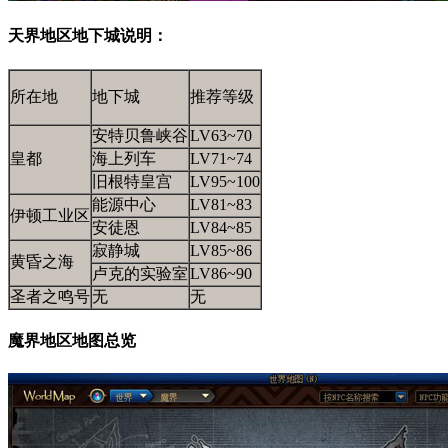
天界地区地下城说明：
所在地
地下城
推荐等级
安特贝鲁峡谷
LV63~70
皇都
海上列车
LV71~74
旧根特皇宫
LV95~100
能源中心
LV81~83
伊顿工业区
安徒恩
LV84~85
寂静城
LV85~86
黄昏之海
卢克的实验室
LV86~90
圣者之鸣号
无
无
魔界地区地图总览