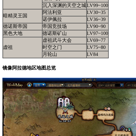
沉入深渊的天空之城
LV99~100
阿法利亚
LV30~35
暗精灵王国
诺伊佩拉
LV36~39
德诺斯帝国
帝国竞技场
LV90~90
黑色大地
德诺斯矿山
LV97~100
虚祖武斗大会
LV69~77
虚祖
时空之门
LV75~80
月轮山
LV84
镜像阿拉德地区地图总览