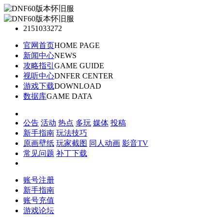
2151033272
官网首页
HOME PAGE
新闻中心
NEWS
攻略指引
GAME GUIDE
视听中心
DNFER CENTER
游戏下载
DOWNLOAD
数据库
GAME DATA
公告
活动
热点
多玩
媒体
投稿
新手指南
玩法技巧
原画壁纸
玩家截图
同人动画
影音TV
常见问题
补丁下载
账号注册
新手指南
账号充值
游戏论坛