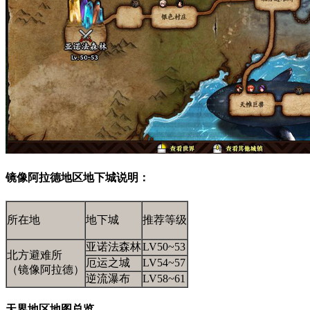
镜像阿拉德地区地下城说明：
所在地
地下城
推荐等级
亚诺法森林
LV50~53
北方避难所
厄运之城
LV54~57
（镜像阿拉德）
逆流瀑布
LV58~61
天界地区地图总览