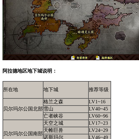
阿拉德地区地下城说明：
所在地
地下城
推荐等级
格兰之森
LV1~16
贝尔玛尔公国北部
雪山
LV40~45
亡者峡谷
LV60~96
天空之城
LV17~23
天帷巨兽
LV24~29
贝尔玛尔公国南部
诺斯玛尔
LV46~49