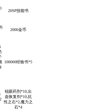
0
20SP技能书
。
的
2000金币
色
色
个
级
100000经验书*5
泰
锐眼药剂*10,出
的
血恢复剂*10,抗
2
性之石*2,魔力之
石*4