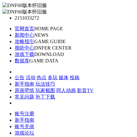
2151033272
官网首页
HOME PAGE
新闻中心
NEWS
攻略指引
GAME GUIDE
视听中心
DNFER CENTER
游戏下载
DOWNLOAD
数据库
GAME DATA
公告
活动
热点
多玩
媒体
投稿
新手指南
玩法技巧
原画壁纸
玩家截图
同人动画
影音TV
常见问题
补丁下载
账号注册
新手指南
账号充值
游戏论坛