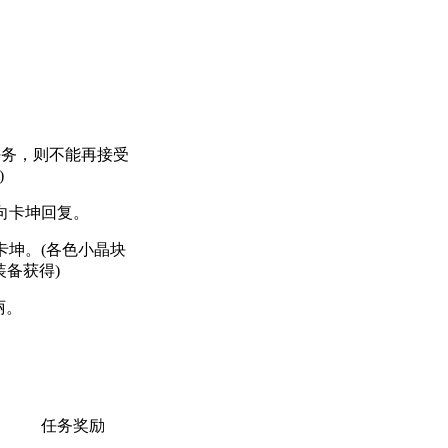
此任务，则不能再接受
)
后向卡坤回复。
给卡坤。(各色小晶块
备获得)
丽。
任务奖励