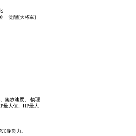
比
验
觉醒[大将军]
、施放速度、 物理
P最大值、HP最大
增加穿刺力。