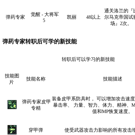
通关洛兰的『
觉醒 - 大将军
弹药专家
凯丽
48以上
尔马克帝国试
5
场』2次。
弹药专家转职后可学的新技能
转职后可以学习的新技能
技能图
技能名称
技能描述
片
装备皮甲系防具时， 可以增加攻击速度
弹药专家皮甲
暴击率、 力量、智力、体力、精神、M
专精
值和MP恢复速度。
穿甲弹
使受武器攻击力影响的所有攻击