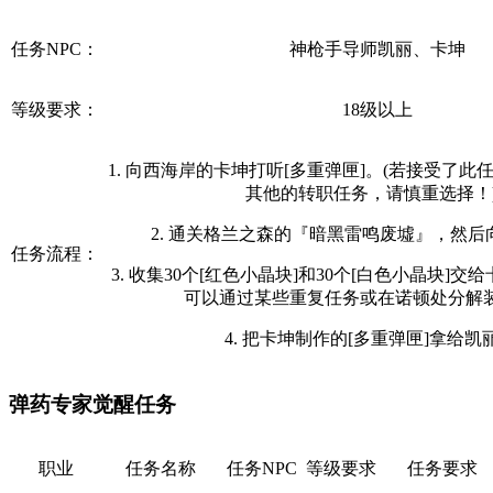
任务NPC：
神枪手导师凯丽、卡坤
等级要求：
18级以上
1. 向西海岸的卡坤打听[多重弹匣]。(若接受了
其他的转职任务，请慎重选择！
2. 通关格兰之森的『暗黑雷鸣废墟』，然
任务流程：
3. 收集30个[红色小晶块]和30个[白色小晶块]交
可以通过某些重复任务或在诺顿处分解装
4. 把卡坤制作的[多重弹匣]拿给凯
弹药专家觉醒任务
职业
任务名称
任务NPC
等级要求
任务要求