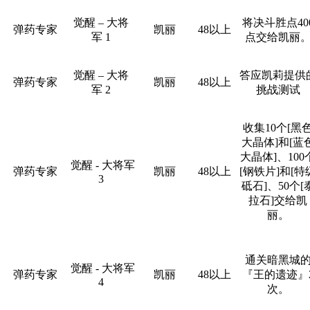
觉醒 – 大将
将决斗胜点40
弹药专家
凯丽
48以上
军 1
点交给凯丽
觉醒 – 大将
答应凯莉提供
弹药专家
凯丽
48以上
军 2
挑战测试
收集10个[黑
大晶体]和[蓝
大晶体]、100
觉醒 - 大将军
弹药专家
凯丽
48以上
[钢铁片]和[特
3
砥石]、50个[
拉石]交给凯
丽。
通关暗黑城
觉醒 - 大将军
弹药专家
凯丽
48以上
『王的遗迹』
4
次。