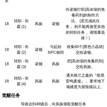
求
向诺顿打听[高浓缩的免
毒药剂]的制作方
转职 - 街
法。 (若完成此任
18
风振
诺顿
霸 (1)
务， 则不能再接受其他
的转职任务， 请慎重选
择！)
转职 - 街
与起始
收集60个[黑色小晶块]
18
诺顿
霸 (2)
NPC相同
交给诺顿。
转职 - 街
把[高浓缩的免毒药剂]
18
诺顿
风振
霸 (3)
交给风振。
通关格兰之森的『暗黑
转职 - 街
18
风振
风振
雷鸣废墟』， 要求地下
霸 (4)
城难度为冒险级以上。
觉醒任务
等级达到48级后，向风振领取觉醒任务