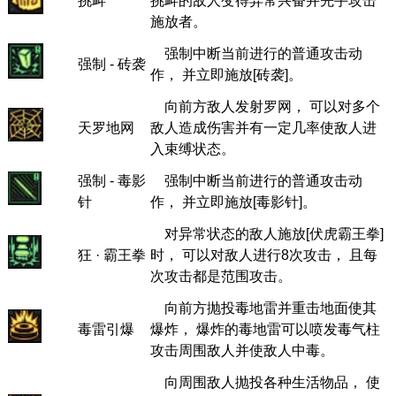
挑衅
挑衅的敌人变得异常兴奋并先手攻击
施放者。
强制中断当前进行的普通攻击动
强制 - 砖袭
作， 并立即施放[砖袭]。
向前方敌人发射罗网， 可以对多个
天罗地网
敌人造成伤害并有一定几率使敌人进
入束缚状态。
强制 - 毒影
强制中断当前进行的普通攻击动
针
作， 并立即施放[毒影针]。
对异常状态的敌人施放[伏虎霸王拳]
狂 · 霸王拳
时， 可以对敌人进行8次攻击， 且每
次攻击都是范围攻击。
向前方抛投毒地雷并重击地面使其
毒雷引爆
爆炸， 爆炸的毒地雷可以喷发毒气柱
攻击周围敌人并使敌人中毒。
向周围敌人抛投各种生活物品， 使