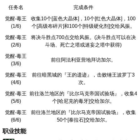
任务名
完成条件
觉醒-毒王
收集10个[蓝色大晶体]，10个[红色大晶体]，100
(1/6)
个[高级布碎片]和100个[特级硬化剂]交给风振。
觉醒-毒王
将决斗胜点700点交给风振。(决斗胜点可以在决
(2/6)
斗场、死亡之塔或迷妄之塔中获得)
觉醒-毒王
前往阿法利亚营地拜访加尔。
(3/6)
觉醒-毒王
前往暗黑城的『王的遗迹』，击败锤王波罗丁3
(4/6)
次。
觉醒-毒王
前往洛兰地区的『比尔马克帝国试验场』，收集4
(5/6)
个[哈尼克的毒牙]交给加尔。
觉醒-毒王
前往洛兰地区的『比尔马克帝国试验场』，收集
(6/6)
50个[泰拉石]交给加尔。
职业技能