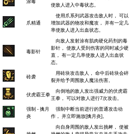
涂毒
使敌人进入中毒状态。
使用爪系列武器攻击敌人时， 可以
爪精通
增加武器的物攻和魔攻， 并有一定几
率使敌人进入出血状态。
向敌人发射涂有肌肉硬化药剂的毒
影针， 使敌人受到伤害的同时减少硬
毒影针
直， 有一定几率使敌人进入出血状
态。
用砖块攻击敌人， 命中后砖块会碎
砖袭
裂并给予周围敌人魔法伤害。
向倒地的敌人发出强威力的伏虎霸
伏虎霸王拳
王拳， 可以对敌人进行7次攻击。
强制 - 擒月
强制中断当前进行的普通攻击动
炎
作， 并立即施放[擒月炎]。
向自身周围的敌人发出挑衅， 使被