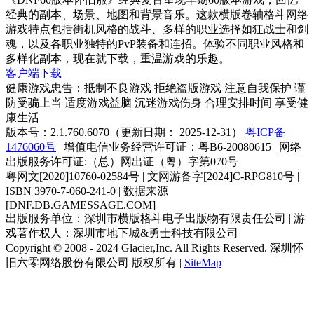
经典的副本、场景、地图和背景音乐。这款横版卷轴格斗网络
游戏特点包括街机风格的战斗、多样的职业选择如狂战士和剑
魂，以及各职业独特的PvP装备和连招。体验不同职业风格和
多样化副本，现在就下载，重温游戏的乐趣。
客户端下载
健康游戏忠告：抵制不良游戏 拒绝盗版游戏 注意自我保护 谨
防受骗上当 适度游戏益脑 沉迷游戏伤身 合理安排时间 享受健
康生活
版本号：2.1.760.6070（更新日期： 2025-12-31）
粤ICP备
1476060号
| 增值电信业务经营许可证：粤B6-20080615 | 网络
出版服务许可证:（总）网出证（粤）字第070号
粤网文[2020]10760-02584号 | 文网游备字[2024]C-RPG810号 |
ISBN 3970-7-060-241-0 | 数据来源
[DNF.DB.GAMESSAGE.COM]
出版服务单位：深圳市横版格斗电子出版物有限责任公司 | 游
戏著作权人：深圳市地下城&勇士科技有限公司
Copyright © 2008 - 2024 Glacier,Inc. All Rights Reserved. 深圳怀
旧六零网络股份有限公司 版权所有 |
SiteMap