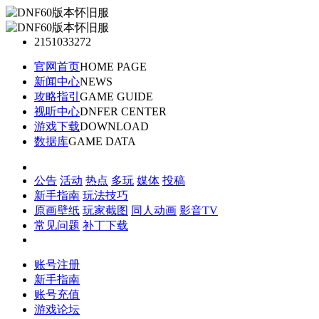
2151033272
官网首页
HOME PAGE
新闻中心
NEWS
攻略指引
GAME GUIDE
视听中心
DNFER CENTER
游戏下载
DOWNLOAD
数据库
GAME DATA
公告
活动
热点
多玩
媒体
投稿
新手指南
玩法技巧
原画壁纸
玩家截图
同人动画
影音TV
常见问题
补丁下载
账号注册
新手指南
账号充值
游戏论坛