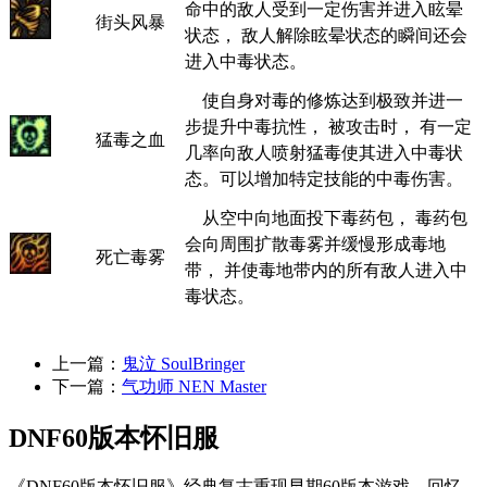
命中的敌人受到一定伤害并进入眩晕
街头风暴
状态， 敌人解除眩晕状态的瞬间还会
进入中毒状态。
使自身对毒的修炼达到极致并进一
步提升中毒抗性， 被攻击时， 有一定
猛毒之血
几率向敌人喷射猛毒使其进入中毒状
态。可以增加特定技能的中毒伤害。
从空中向地面投下毒药包， 毒药包
会向周围扩散毒雾并缓慢形成毒地
死亡毒雾
带， 并使毒地带内的所有敌人进入中
毒状态。
上一篇：
鬼泣 SoulBringer
下一篇：
气功师 NEN Master
DNF60版本怀旧服
《DNF60版本怀旧服》经典复古重现早期60版本游戏，回忆