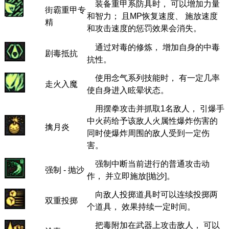
装备重甲系防具时， 可以增加力量
街霸重甲专
和智力； 且MP恢复速度、 施放速度
精
和攻击速度的惩罚效果会消失。
通过对毒的修炼， 增加自身的中毒
剧毒抵抗
抗性。
使用念气系列技能时， 有一定几率
走火入魔
使自身进入眩晕状态。
用摆拳攻击并抓取1名敌人， 引爆手
中火药给予该敌人火属性爆炸伤害的
擒月炎
同时使爆炸周围的敌人受到一定伤
害。
强制中断当前进行的普通攻击动
强制 - 抛沙
作， 并立即施放[抛沙]。
向敌人投掷道具时可以连续投掷两
双重投掷
个道具， 效果持续一定时间。
把毒附加在武器上攻击敌人， 可以