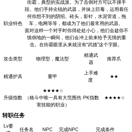
街霸，典型的实战派。为了击倒对方可以不择手
段。他们手持尖锐的武器，并抹上巨毒，运用着任
何你想不到的阴招。砖头，影针，水泥管道，拖
职业特色
车，电网等等，都成为了他们最常用的武器。
面对这样一个对手时你得处处小心，他们会趁你不
慎倒地的一瞬间，他们会冲上前来给予无情的重
击。在街霸眼里从来就没有“武德”这个字眼。
精通武
攻击类型
物理型，魔法型
推荐爪
器
上手难
精通护具
重甲
★★
度
★★★★☆
升级指数
（格斗中唯一具有大范围伤
PK指数
★★★★☆
害技能的职业）
转职任务
Lv要
任务名
NPC
完成NPC
完成条件