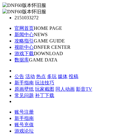
2151033272
官网首页
HOME PAGE
新闻中心
NEWS
攻略指引
GAME GUIDE
视听中心
DNFER CENTER
游戏下载
DOWNLOAD
数据库
GAME DATA
公告
活动
热点
多玩
媒体
投稿
新手指南
玩法技巧
原画壁纸
玩家截图
同人动画
影音TV
常见问题
补丁下载
账号注册
新手指南
账号充值
游戏论坛