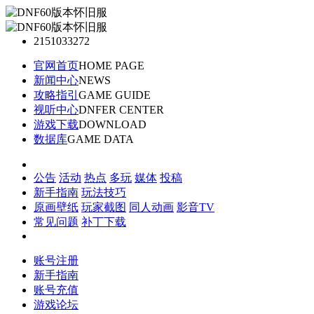
2151033272
官网首页
HOME PAGE
新闻中心
NEWS
攻略指引
GAME GUIDE
视听中心
DNFER CENTER
游戏下载
DOWNLOAD
数据库
GAME DATA
公告
活动
热点
多玩
媒体
投稿
新手指南
玩法技巧
原画壁纸
玩家截图
同人动画
影音TV
常见问题
补丁下载
账号注册
新手指南
账号充值
游戏论坛