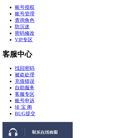
账号授权
账号管理
查询角色
防沉迷
密码修改
VIP专区
客服中心
找回密码
被盗处理
充值错误
自助服务
客服专区
账号申诉
珍 宝 阁
BUG提交