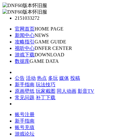
2151033272
官网首页
HOME PAGE
新闻中心
NEWS
攻略指引
GAME GUIDE
视听中心
DNFER CENTER
游戏下载
DOWNLOAD
数据库
GAME DATA
公告
活动
热点
多玩
媒体
投稿
新手指南
玩法技巧
原画壁纸
玩家截图
同人动画
影音TV
常见问题
补丁下载
账号注册
新手指南
账号充值
游戏论坛