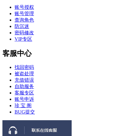
账号授权
账号管理
查询角色
防沉迷
密码修改
VIP专区
客服中心
找回密码
被盗处理
充值错误
自助服务
客服专区
账号申诉
珍 宝 阁
BUG提交